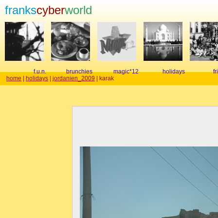
franks
cyber
world
f.u.n.
brunchies
magic*12
holidays
f
home
|
holidays
|
jordanien_2009
| karak