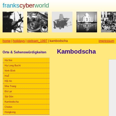
franks
cyber
world
home
|
holidays
|
vietnam_1997
| kambodscha
impressum
Kambodscha
Orte & Sehenswürdigkeiten
Hà Noi
Hạ Long Bucht
Ninh Bình
Huế
Hội An
Nha Trang
Đà Lạt
Sài Gòn
Kambodscha
Cholon
Hongkong