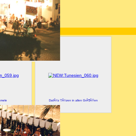
 Platz im Hafen
amele
DafÃ¼r TÃ¼ren in allen GrÃ¶ÃŸen