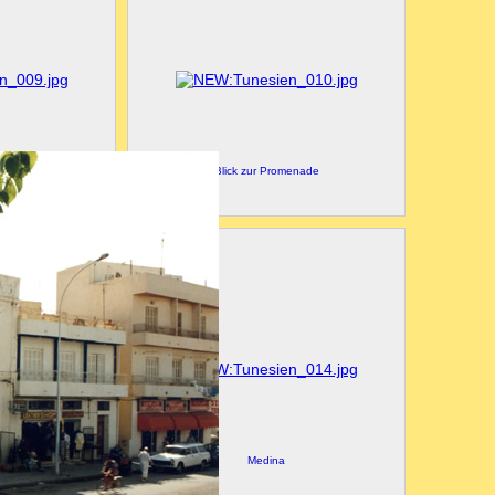
 am Abend
Blick zur Promenade
ele
Medina