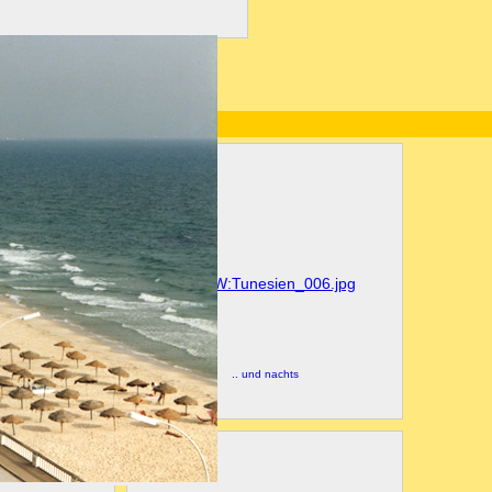
otel tagsÃ¼ber
.. und nachts