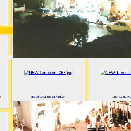
Auch der Katze ist es zu warm
Warten auf einen freien
e
Es gibt ALLES zu kaufen
..nur keine K