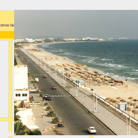
iashow lädt das aktuelle Bild in 2000x1358 (ca. 700 - 1000KB).
Unser Strand um09:00Uhr (vom Hoteldach)
die Touri-Meile vorm H