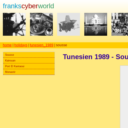
franks
cyber
world
home
|
holidays
|
tunesien_1989
| sousse
Tunesien 1989 - So
Sousse
Kairouan
Port El Kantaoui
Monastir