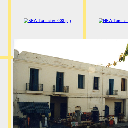
Splash!
Alleinunterhalter
Blick vom Hoteldach: links Medina, rechts Kirche
Kirche mit T